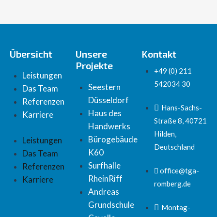
Übersicht
Unsere
Kontakt
Projekte
+49 (0) 211
Leistungen
542034 30
Seestern
Das Team
Düsseldorf
Referenzen
Hans-Sachs-
Haus des
Karriere
Straße 8, 40721
Handwerks​
Hilden,
Bürogebäude
Leistungen
Deutschland
K60​
Das Team
Surfhalle
Referenzen
office@tga-
RheinRiff​
Karriere
romberg.de
Andreas
Grundschule​
Montag-