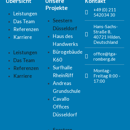
Übersicht
Unsere
Kontakt
Projekte
+49 (0) 211
Leistungen
542034 30
Seestern
Das Team
Hans-Sachs-
Düsseldorf
Referenzen
Straße 8,
Haus des
Karriere
40721 Hilden,
Deutschland
Handwerks​
Bürogebäude
Leistungen
office@tga-
romberg.de
K60​
Das Team
Surfhalle
Referenzen
Montag-
RheinRiff​
Karriere
Freitag 8:00 -
17:00
Andreas
Grundschule​
Cavallo
Offices
Düsseldorf
Seestern